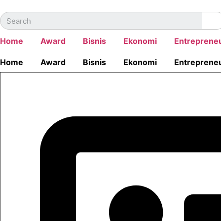
Skip
to
Sear
content
Home
Award
Bisnis
Ekonomi
Entreprene
Home
Award
Bisnis
Ekonomi
Entreprene