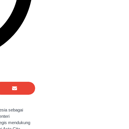
esia sebagai
nteri
tegis mendukung
i Asta Cita