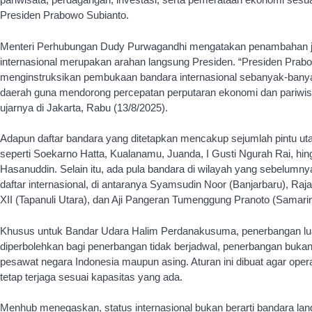
Presiden Prabowo Subianto.
Menteri Perhubungan Dudy Purwagandhi mengatakan penambahan 
internasional merupakan arahan langsung Presiden. “Presiden Prab
menginstruksikan pembukaan bandara internasional sebanyak-banya
daerah guna mendorong percepatan perputaran ekonomi dan pariwis
ujarnya di Jakarta, Rabu (13/8/2025).
Adapun daftar bandara yang ditetapkan mencakup sejumlah pintu u
seperti Soekarno Hatta, Kualanamu, Juanda, I Gusti Ngurah Rai, hin
Hasanuddin. Selain itu, ada pula bandara di wilayah yang sebelumn
daftar internasional, di antaranya Syamsudin Noor (Banjarbaru), Ra
XII (Tapanuli Utara), dan Aji Pangeran Tumenggung Pranoto (Samari
Khusus untuk Bandar Udara Halim Perdanakusuma, penerbangan lua
diperbolehkan bagi penerbangan tidak berjadwal, penerbangan bukan 
pesawat negara Indonesia maupun asing. Aturan ini dibuat agar oper
tetap terjaga sesuai kapasitas yang ada.
Menhub menegaskan, status internasional bukan berarti bandara la