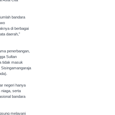
jumlah bandara
owo
knya di berbagai
ata daerah,”
tama penerbangan,
gga Sultan
ya tidak masuk
ja Sisingamangaraja
nda).
r negeri hanya
niaga, serta
asional bandara
ngsung melayani