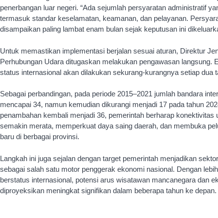
penerbangan luar negeri. “Ada sejumlah persyaratan administratif ya
termasuk standar keselamatan, keamanan, dan pelayanan. Persyarat
disampaikan paling lambat enam bulan sejak keputusan ini dikeluarka
Untuk memastikan implementasi berjalan sesuai aturan, Direktur Je
Perhubungan Udara ditugaskan melakukan pengawasan langsung. E
status internasional akan dilakukan sekurang-kurangnya setiap dua t
Sebagai perbandingan, pada periode 2015–2021 jumlah bandara inte
mencapai 34, namun kemudian dikurangi menjadi 17 pada tahun 2024
penambahan kembali menjadi 36, pemerintah berharap konektivitas 
semakin merata, memperkuat daya saing daerah, dan membuka pe
baru di berbagai provinsi.
Langkah ini juga sejalan dengan target pemerintah menjadikan sekt
sebagai salah satu motor penggerak ekonomi nasional. Dengan lebi
berstatus internasional, potensi arus wisatawan mancanegara dan ek
diproyeksikan meningkat signifikan dalam beberapa tahun ke depan.