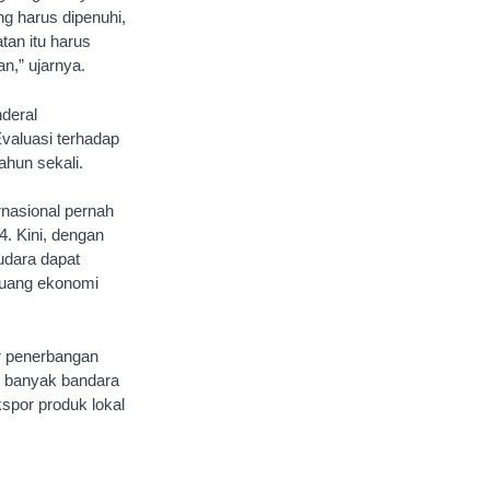
ng harus dipenuhi,
an itu harus
n,” ujarnya.
nderal
valuasi terhadap
ahun sekali.
rnasional pernah
. Kini, dengan
udara dapat
luang ekonomi
or penerbangan
h banyak bandara
spor produk lokal